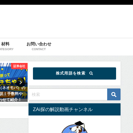
材料
お問い合わせ
ATEGORY
CONTACT
証券会社
証券会社
株式用語を検索
券（ネオモバ）の
SBI証券の特徴をわかりやすく解説！
WealthNav
説！手数料や
手数料やTポイントについてなどもあ
か？サービスの
あわせて紹介！
わせて紹介！
メリットなどわ
ZAi探の解説動画チャンネル