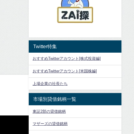
Twitter特集
おすすめTwitterアカウント[株式投資編]
おすすめTwitterアカウント[米国株編]
上場企業の社長たち
市場別貸借銘柄一覧
東証2部の貸借銘柄
マザーズの貸借銘柄