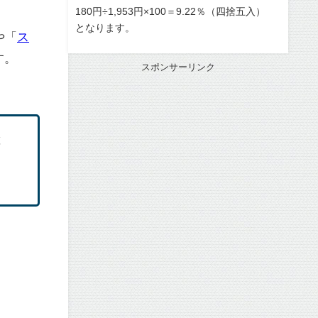
180円÷1,953円×100＝9.22％（四捨五入）
となります。
や「
ス
す。
スポンサーリンク
と