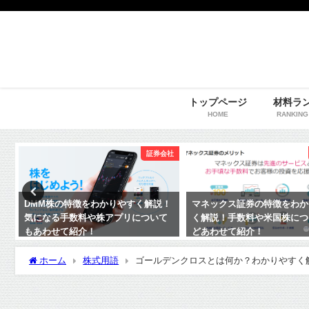
トップページ
材料ラ
HOME
RANKING
社
証券会社
7
DMM株の特徴をわかりやすく解説！
マネックス証券の特徴をわか
気になる手数料や株アプリについて
く解説！手数料や米国株につ
もあわせて紹介！
どあわせて紹介！
ホーム
株式用語
ゴールデンクロスとは何か？わかりやすく