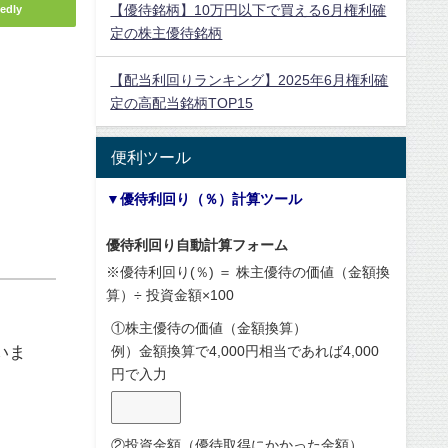
【優待銘柄】10万円以下で買える6月権利確
edly
定の株主優待銘柄
【配当利回りランキング】2025年6月権利確
定の高配当銘柄TOP15
便利ツール
▼優待利回り（％）計算ツール
優待利回り自動計算フォーム
※優待利回り(％) ＝ 株主優待の価値（金額換
算）÷ 投資金額×100
①株主優待の価値（金額換算）
いま
例）金額換算で4,000円相当であれば4,000
円で入力
②投資金額（優待取得にかかった金額）