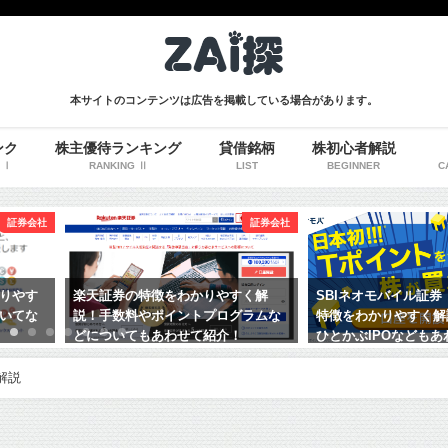
本サイトのコンテンツは広告を掲載している場合があります。
ンク
株主優待ランキング
貸借銘柄
株初心者解説
 Ⅰ
RANKING Ⅱ
LIST
BEGINNER
C
証券会社
証券会社
りやす
楽天証券の特徴をわかりやすく解
SBIネオモバイル証
いてな
説！手数料やポイントプログラムな
特徴をわかりやすく解
どについてもあわせて紹介！
ひとかぶIPOなども
解説