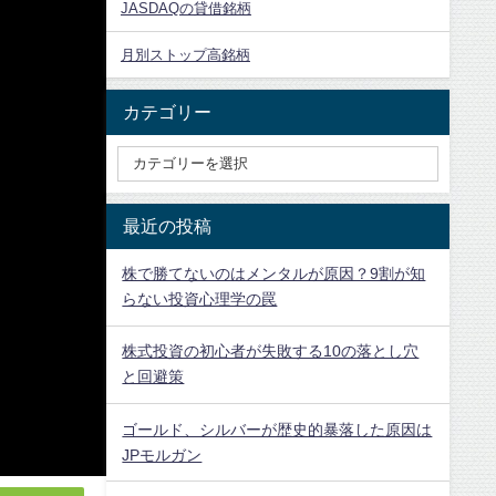
JASDAQの貸借銘柄
月別ストップ高銘柄
カテゴリー
最近の投稿
株で勝てないのはメンタルが原因？9割が知
らない投資心理学の罠
株式投資の初心者が失敗する10の落とし穴
と回避策
ゴールド、シルバーが歴史的暴落した原因は
JPモルガン