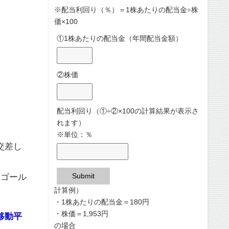
※配当利回り（％）＝1株あたりの配当金÷株
価×100
①1株あたりの配当金（年間配当金額）
②株価
配当利回り（①÷②×100の計算結果が表示さ
れます）
※単位：％
交差し
Submit
ニゴール
計算例）
・1株あたりの配当金＝180円
・株価＝1,953円
移動平
の場合