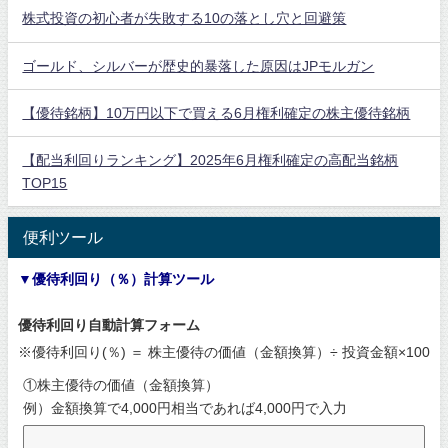
株式投資の初心者が失敗する10の落とし穴と回避策
ゴールド、シルバーが歴史的暴落した原因はJPモルガン
【優待銘柄】10万円以下で買える6月権利確定の株主優待銘柄
【配当利回りランキング】2025年6月権利確定の高配当銘柄
TOP15
便利ツール
▼優待利回り（％）計算ツール
優待利回り自動計算フォーム
※優待利回り(％) ＝ 株主優待の価値（金額換算）÷ 投資金額×100
①株主優待の価値（金額換算）
例）金額換算で4,000円相当であれば4,000円で入力