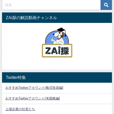
ZAi探の解説動画チャンネル
Twitter特集
おすすめTwitterアカウント[株式投資編]
おすすめTwitterアカウント[米国株編]
上場企業の社長たち