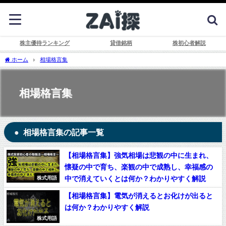
株主優待ランキング
貸借銘柄
株初心者解説
ホーム
相場格言集
相場格言集
相場格言集の記事一覧
【相場格言集】強気相場は悲観の中に生まれ、
懐疑の中で育ち、楽観の中で成熟し、幸福感の
中で消えていくとは何か？わかりやすく解説
株式用語
【相場格言集】電気が消えるとお化けが出ると
は何か？わかりやすく解説
株式用語