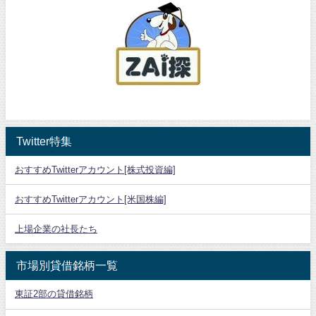
Twitter特集
おすすめTwitterアカウント[株式投資編]
おすすめTwitterアカウント[米国株編]
上場企業の社長たち
市場別貸借銘柄一覧
東証2部の貸借銘柄