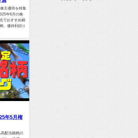
7選
る株主優待を特集
25年6月の株
視点でおすすめ銘
銘柄、優待利回り
.
25年5月権
る高配当銘柄の