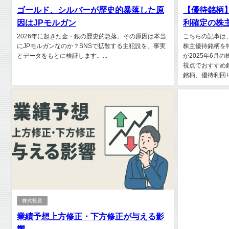
ゴールド、シルバーが歴史的暴落した原
【優待銘柄】
因はJPモルガン
利確定の株
2026年に起きた金・銀の歴史的急落。その原因は本当
こちらの記事は
にJPモルガンなのか？SNSで拡散する主犯説を、事実
株主優待銘柄を
とデータをもとに検証します。...
が2025年6月
視点でおすすめ
銘柄、優待利回り
株式投資
業績予想上方修正・下方修正が与える影