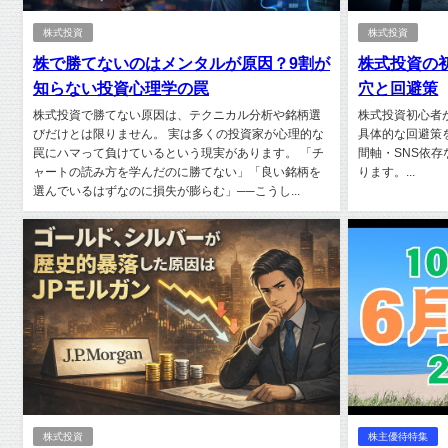
株式投資
株式投資
株で勝てないのはメンタルが原因？9割が
株式投資の
知らない投資心理学の罠
穴と回避策
株式投資で勝てない原因は、テクニカル分析や銘柄選
株式投資初心者
びだけとは限りません。 実は多くの投資家が心理的な
具体的な回避策
罠にハマって負けているという現実があります。 「チ
間軸・SNS依
ャートの読み方を学んだのに勝てない」「良い銘柄を
ります。...
選んでいるはずなのに損失が膨らむ」──こうし...
株式投資
株主優待特集