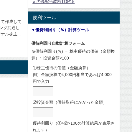
定の高配当銘柄TOP15
便利ツール
して作成して
キング共通し
▼優待利回り（％）計算ツール
ル株主...
優待利回り自動計算フォーム
※優待利回り(％) ＝ 株主優待の価値（金額換
算）÷ 投資金額×100
①株主優待の価値（金額換算）
例）金額換算で4,000円相当であれば4,000
円で入力
②投資金額（優待取得にかかった金額）
優待利回り（①÷②×100の計算結果が表示さ
れます）