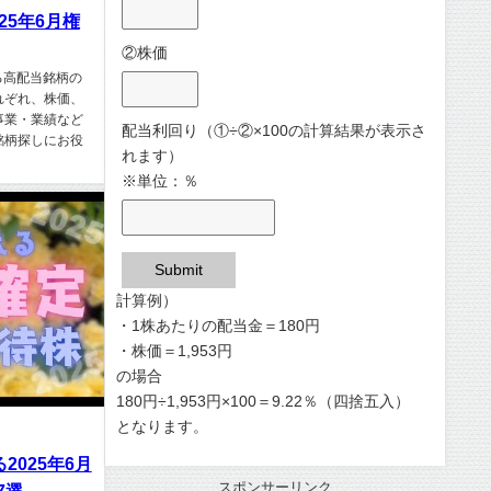
25年6月権
②株価
る高配当銘柄の
れぞれ、株価、
事業・業績など
配当利回り（①÷②×100の計算結果が表示さ
銘柄探しにお役
れます）
※単位：％
Submit
計算例）
・1株あたりの配当金＝180円
・株価＝1,953円
の場合
180円÷1,953円×100＝9.22％（四捨五入）
となります。
2025年6月
スポンサーリンク