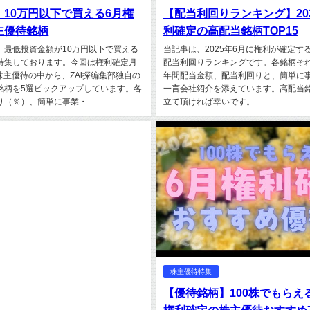
10万円以下で買える6月権
【配当利回りランキング】20
主優待銘柄
利確定の高配当銘柄TOP15
、最低投資金額が10万円以下で買える
当記事は、2025年6月に権利が確定す
特集しております。今回は権利確定月
配当利回りランキングです。各銘柄そ
の株主優待の中から、ZAi探編集部独自の
年間配当金額、配当利回りと、簡単に
銘柄を5選ピックアップしています。各
一言会社紹介を添えています。高配当
（％）、簡単に事業・...
立て頂ければ幸いです。...
株主優待特集
【優待銘柄】100株でもらえる