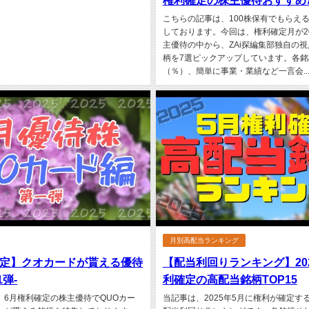
権利確定の株主優待おすすめ
こちらの記事は、100株保有でもらえ
しております。今回は、権利確定月が20
主優待の中から、ZAi探編集部独自の
柄を7選ピックアップしています。各
（％）、簡単に事業・業績など一言会..
月別高配当ランキング
確定】クオカードが貰える優待
【配当利回りランキング】20
弾-
利確定の高配当銘柄TOP15
、6月権利確定の株主優待でQUOカー
当記事は、2025年5月に権利が確定す