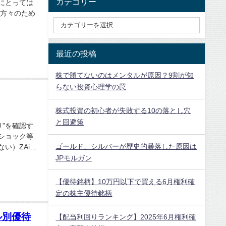
カテゴリー
にとっては
な方々のため
最近の投稿
株で勝てないのはメンタルが原因？9割が知
らない投資心理学の罠
株式投資の初心者が失敗する10の落とし穴
と回避策
”を確認す
ショック等
ゴールド、シルバーが歴史的暴落した原因は
い）ZAi探
JPモルガン
【優待銘柄】10万円以下で買える6月権利確
定の株主優待銘柄
ル別優待
【配当利回りランキング】2025年6月権利確