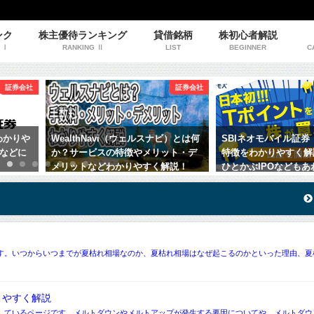
ンク
株主優待ランキング
貸借銘柄
株初心者解説
 Ⅰ
RANKING Ⅱ
LIST
BEGINNER
C
証券会社
証券会社
わかりや
WealthNavi（ウェルスナビ）とは何
SBIネオモバイル証
などに
か？サービスの特徴やメリット・デ
特徴をわかりやすく解
メリットなどわかりやすく解説！
ひとかぶIPOなども
す。いつからいつまでが夏枯れ相場なのか、夏枯れ相場はなぜ起こるのかといった理由、夏
りやすく解説
しているページです。メルトダウンやメルトアップが発生する要因についてや、メルトダウ