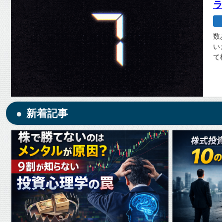
数
い
て
新着記事