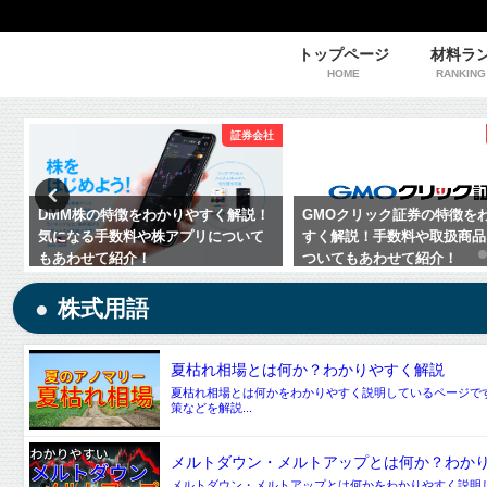
トップページ
材料ラ
HOME
RANKING
社
証券会社
DMM株の特徴をわかりやすく解説！
GMOクリック証券の特徴を
気になる手数料や株アプリについて
すく解説！手数料や取扱商品
もあわせて紹介！
ついてもあわせて紹介！
株式用語
夏枯れ相場とは何か？わかりやすく解説
夏枯れ相場とは何かをわかりやすく説明しているページで
策などを解説...
メルトダウン・メルトアップとは何か？わか
メルトダウン・メルトアップとは何かをわかりやすく説明