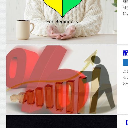
株
証
に
こ
る
の
おす