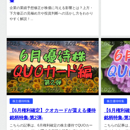
響
企業の業績予想修正が株価に与える影響とは？上方・
下方修正の見極め方や投資判断への活かし方をわかり
やすく解説！...
株主優待特集
株主優待特集
【6月権利確定】クオカードが貰える優待
【6月権利
銘柄特集-第2弾-
銘柄特集-第1
こちらの記事は、6月権利確定の株主優待でQUOカー
こちらの記事は