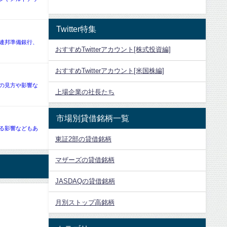
Twitter特集
、連邦準備銀行、
おすすめTwitterアカウント[株式投資編]
おすすめTwitterアカウント[米国株編]
の見方や影響な
上場企業の社長たち
市場別貸借銘柄一覧
える影響などもあ
東証2部の貸借銘柄
マザーズの貸借銘柄
JASDAQの貸借銘柄
月別ストップ高銘柄