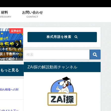
材料
お問い合わせ
ATEGORY
CONTACT
証券会社
証券会社
株式用語を検索
券（ネオモバ）の
楽天証券の特徴をわかりやすく解
SBI証券の特
説！手数料や
説！手数料やポイントプログラムな
手数料やTポイ
あわせて紹介！
どについてもあわせて紹介！
わせて紹介！
ZAi探の解説動画チャンネル
もっと見る
枯れ相場への対
ンやメルトアッ