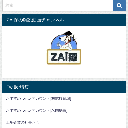
ZAi探の解説動画チャンネル
Twitter特集
おすすめTwitterアカウント[株式投資編]
おすすめTwitterアカウント[米国株編]
上場企業の社長たち