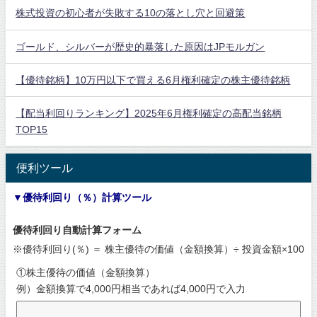
株式投資の初心者が失敗する10の落とし穴と回避策
ゴールド、シルバーが歴史的暴落した原因はJPモルガン
【優待銘柄】10万円以下で買える6月権利確定の株主優待銘柄
【配当利回りランキング】2025年6月権利確定の高配当銘柄
TOP15
便利ツール
▼優待利回り（％）計算ツール
優待利回り自動計算フォーム
※優待利回り(％) ＝ 株主優待の価値（金額換算）÷ 投資金額×100
①株主優待の価値（金額換算）
例）金額換算で4,000円相当であれば4,000円で入力