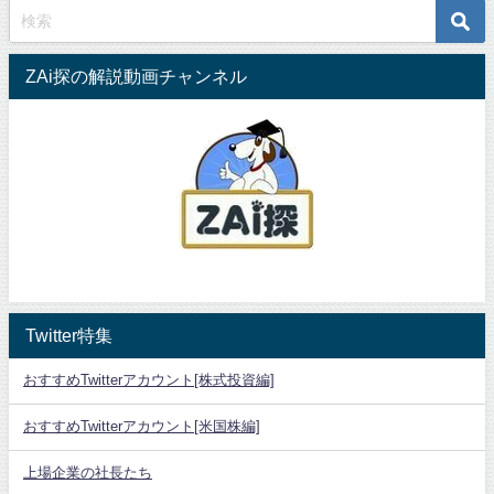
ZAi探の解説動画チャンネル
Twitter特集
おすすめTwitterアカウント[株式投資編]
おすすめTwitterアカウント[米国株編]
上場企業の社長たち