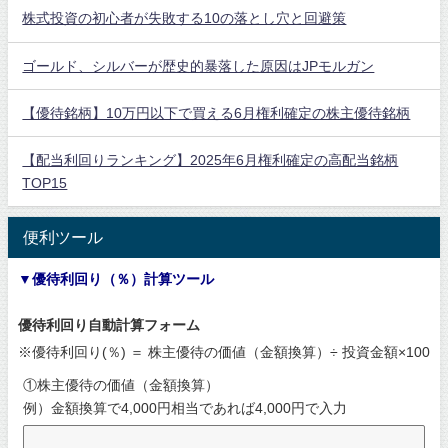
株式投資の初心者が失敗する10の落とし穴と回避策
ゴールド、シルバーが歴史的暴落した原因はJPモルガン
【優待銘柄】10万円以下で買える6月権利確定の株主優待銘柄
【配当利回りランキング】2025年6月権利確定の高配当銘柄
TOP15
便利ツール
▼優待利回り（％）計算ツール
優待利回り自動計算フォーム
※優待利回り(％) ＝ 株主優待の価値（金額換算）÷ 投資金額×100
①株主優待の価値（金額換算）
例）金額換算で4,000円相当であれば4,000円で入力