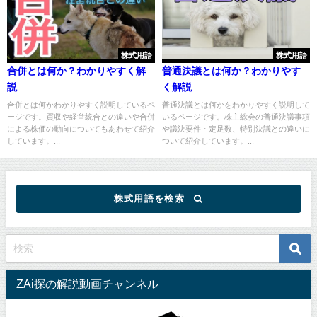
株式用語
株式用語
合併とは何か？わかりやすく解
普通決議とは何か？わかりやす
説
く解説
合併とは何かわかりやすく説明しているペ
普通決議とは何かをわかりやすく説明して
ージです。買収や経営統合との違いや合併
いるページです。株主総会の普通決議事項
による株価の動向についてもあわせて紹介
や議決要件・定足数、特別決議との違いに
しています。...
ついて紹介しています。...
株式用語を検索
ZAi探の解説動画チャンネル