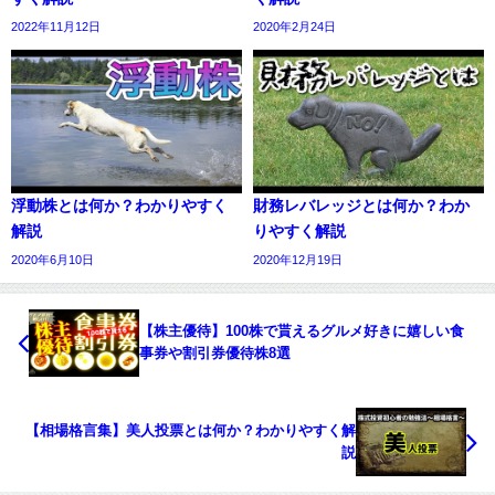
2022年11月12日
2020年2月24日
浮動株とは何か？わかりやすく
財務レバレッジとは何か？わか
解説
りやすく解説
2020年6月10日
2020年12月19日
【株主優待】100株で貰えるグルメ好きに嬉しい食
事券や割引券優待株8選
【相場格言集】美人投票とは何か？わかりやすく解
説