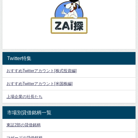
Twitter特集
おすすめTwitterアカウント[株式投資編]
おすすめTwitterアカウント[米国株編]
上場企業の社長たち
市場別貸借銘柄一覧
東証2部の貸借銘柄
マザーズの貸借銘柄