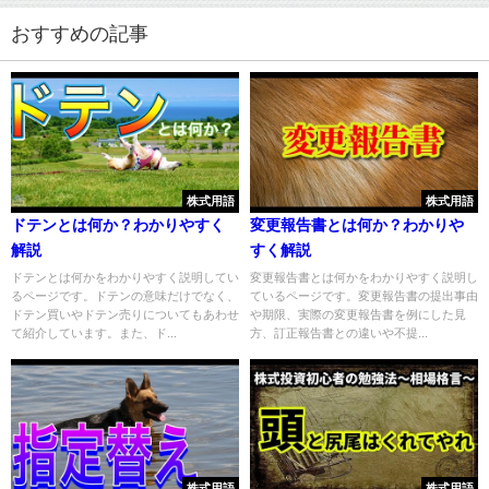
おすすめの記事
株式用語
株式用語
ドテンとは何か？わかりやすく
変更報告書とは何か？わかりや
解説
すく解説
ドテンとは何かをわかりやすく説明してい
変更報告書とは何かをわかりやすく説明し
るページです。ドテンの意味だけでなく、
ているページです。変更報告書の提出事由
ドテン買いやドテン売りについてもあわせ
や期限、実際の変更報告書を例にした見
て紹介しています。また、ド...
方、訂正報告書との違いや不提...
株式用語
株式用語