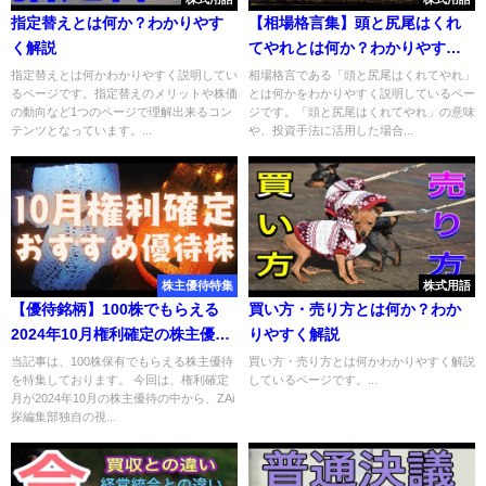
指定替えとは何か？わかりやす
【相場格言集】頭と尻尾はくれ
く解説
てやれとは何か？わかりやすく
解説
指定替えとは何かわかりやすく説明してい
相場格言である「頭と尻尾はくれてやれ」
るページです。指定替えのメリットや株価
とは何かをわかりやすく説明しているペー
の動向など1つのページで理解出来るコン
ジです。「頭と尻尾はくれてやれ」の意味
テンツとなっています。...
や、投資手法に活用した場合...
株主優待特集
株式用語
【優待銘柄】100株でもらえる
買い方・売り方とは何か？わか
2024年10月権利確定の株主優待
りやすく解説
おすすめ7選
当記事は、100株保有でもらえる株主優待
買い方・売り方とは何かわかりやすく解説
を特集しております。 今回は、権利確定
しているページです。...
月が2024年10月の株主優待の中から、ZAi
探編集部独自の視...