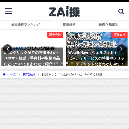
株主優待ランキング
貸借銘柄
株初心者解説
証券会社
証券会社
WealthNavi（ウェルスナビ）と
SBI証券の特徴をわかりやすく解
は何か？サービスの特徴やメリッ
説！手数料やTポイントについて
ト・デメリットなどわかりやすく
などもあわせて紹介！
解説！
ホーム
株式用語
回帰トレンドとは何か？わかりやすく解説