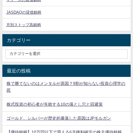
JASDAQの貸借銘柄
月別ストップ高銘柄
カテゴリー
最近の投稿
株で勝てないのはメンタルが原因？9割が知らない投資心理学の
罠
株式投資の初心者が失敗する10の落とし穴と回避策
ゴールド、シルバーが歴史的暴落した原因はJPモルガン
【優待銘柄】10万円以下で買える6月権利確定の株主優待銘柄