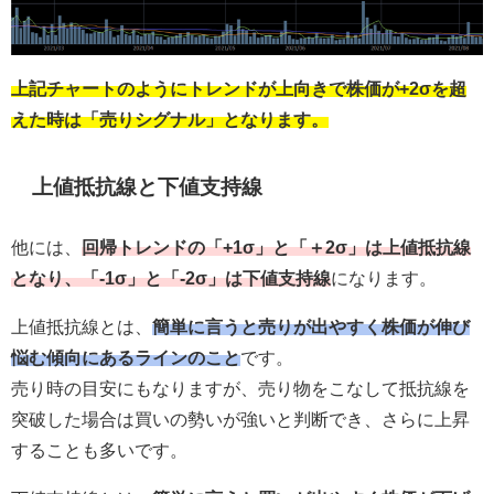
上記チャートのようにトレンドが上向きで株価が+2σを超
えた時は「売りシグナル」となります。
上値抵抗線と下値支持線
他には、
回帰トレンドの「+1σ」と「＋2σ」は上値抵抗線
となり、「-1σ」と「-2σ」は下値支持線
になります。
上値抵抗線とは、
簡単に言うと売りが出やすく株価が伸び
悩む傾向にあるラインのこと
です。
売り時の目安にもなりますが、売り物をこなして抵抗線を
突破した場合は買いの勢いが強いと判断でき、さらに上昇
することも多いです。