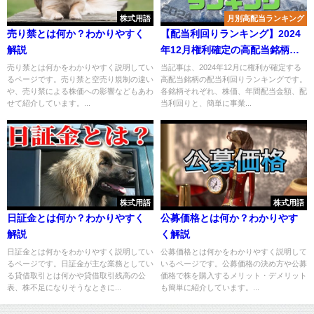
株式用語
月別高配当ランキング
売り禁とは何か？わかりやすく
【配当利回りランキング】2024
解説
年12月権利確定の高配当銘柄
TOP15
売り禁とは何かをわかりやすく説明してい
当記事は、2024年12月に権利が確定する
るページです。売り禁と空売り規制の違い
高配当銘柄の配当利回りランキングです。
や、売り禁による株価への影響などもあわ
各銘柄それぞれ、株価、年間配当金額、配
せて紹介しています。...
当利回りと、簡単に事業...
株式用語
株式用語
日証金とは何か？わかりやすく
公募価格とは何か？わかりやす
解説
く解説
日証金とは何かをわかりやすく説明してい
公募価格とは何かをわかりやすく説明して
るページです。日証金が主な業務としてい
いるページです。公募価格の決め方や公募
る貸借取引とは何かや貸借取引残高の公
価格で株を購入するメリット・デメリット
表、株不足になりそうなときに...
も簡単に紹介しています。...