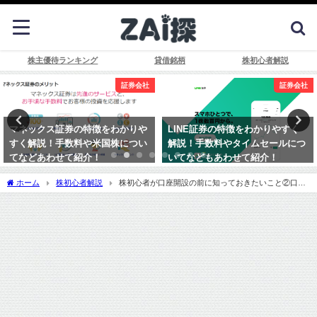
株主優待ランキング
貸借銘柄
株初心者解説
証券会社
証券会社
マネックス証券の特徴をわかりや
LINE証券の特徴をわかりやすく
すく解説！手数料や米国株につい
解説！手数料やタイムセールにつ
てなどあわせて紹介！
いてなどもあわせて紹介！
ホーム
株初心者解説
株初心者が口座開設の前に知っておきたいこと②口座
維持費、管理費