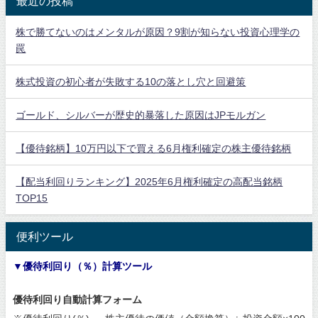
最近の投稿
株で勝てないのはメンタルが原因？9割が知らない投資心理学の
罠
株式投資の初心者が失敗する10の落とし穴と回避策
ゴールド、シルバーが歴史的暴落した原因はJPモルガン
【優待銘柄】10万円以下で買える6月権利確定の株主優待銘柄
【配当利回りランキング】2025年6月権利確定の高配当銘柄
TOP15
便利ツール
▼優待利回り（％）計算ツール
優待利回り自動計算フォーム