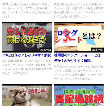
REITとは何なのかをわかりやすく説明し
投資信託とは何かわかりやすく説明してい
ているページです。REITの仕組みや種
るページです。投資信託の分配金と基準価
類、メリット・デメリットなどを紹介して
格や投資信託のメリット・デメリットにつ
います。...
いてなどあわせて紹介してい...
株式用語
株式用語
RSIとは何か？わかりやすく解説
株用語のロング・ショートとは
何か？わかりやすく解説
RSI（相対力指数）とは何かをわかりやす
く説明しているページです。RSIの使い方
株用語のロングやショートとは何かをわか
（売られ過ぎ・買われ過ぎの判断をする方
りやすく説明しているページです。ロン
法など）やRSIを使う...
グ・ショートの意味や由来、ショートカバ
ーやロング・ショート戦略とは...