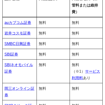
管料または維持
費）
証券会社
口座開設料
口座管理料（保
auカブコム証券
無料
無料
管料または維持
岩井コスモ証券
無料
無料
費）
SMBC日興証券
無料
無料
SBI証券
無料
無料
SBIネオモバイル
無料
無料
証券
（※1）
サービス
利用料
あり
岡三オンライン証
無料
無料
券