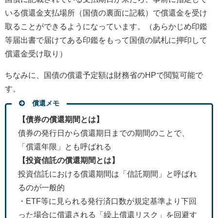
いる償還金支払場所（国債の裏面に記載）で償還金を受け
取ることができるようになっています。（あらかじめ印鑑
等届出書で届けてある印鑑をもって国債の賦札に押印して
償還金受け取り）
ちなみに、国債の償還予定額は財務省のHPで閲覧可能で
す。
償還メモ
【債券の償還期間とは】
債券の発行日から償還期日までの期間のことで、
「償還年限」とも呼ばれる
【投資信託の償還期間とは】
投資信託における償還期間は「信託期間」と呼ばれ
るのが一般的
・ETF等に見られる発行済口数が規定基準より下回
った場合に償還される「繰上償還リスク」を回避す