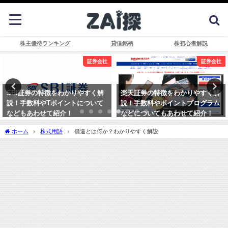
株主優待ランキング
貸借銘柄
株初心者解説
証券会社
証券会社
楽天証券の特徴をわかりやすく解
SBIネオモバイル証券（ネオモ
説！手数料やポイントプログラム
バ）の特徴をわかりやすく解説！
などについてもあわせて紹介！
手数料やひとかぶIPOなどもあわ
せて紹介！
ホーム
株式用語
償還とは何か？わかりやすく解説