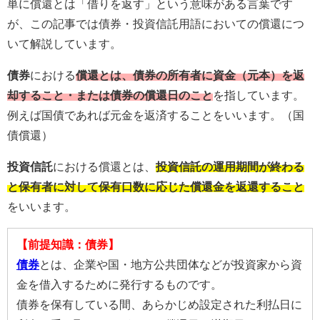
単に償還とは「借りを返す」という意味がある言葉です
が、この記事では債券・投資信託用語においての償還につ
いて解説しています。
債券
における
償還とは、債券の所有者に資金（元本）を返
却すること・または債券の償還日のこと
を指しています。
例えば国債であれば元金を返済することをいいます。（国
債償還）
投資信託
における償還とは、
投資信託の運用期間が終わる
と保有者に対して保有口数に応じた償還金を返還すること
をいいます。
【前提知識：債券】
債券
とは、企業や国・地方公共団体などが投資家から資
金を借入するために発行するものです。
債券を保有している間、あらかじめ設定された利払日に