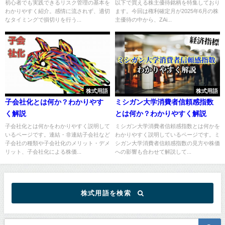
初心者でも実践できるリスク管理の基本を
以下で買える株主優待銘柄を特集しており
わかりやすく紹介。感情に流されず、適切
ます。今回は権利確定月が2025年6月の株
なタイミングで損切りを行う...
主優待の中から、ZAi...
株式用語
株式用語
子会社化とは何か？わかりやす
ミシガン大学消費者信頼感指数
く解説
とは何か？わかりやすく解説
子会社化とは何かをわかりやすく説明して
ミシガン大学消費者信頼感指数とは何かを
いるページです。連結・非連結子会社など
わかりやすく説明しているページです。ミ
子会社の種類や子会社化のメリット・デメ
シガン大学消費者信頼感指数の見方や株価
リット、子会社化による株価...
への影響も合わせて解説して...
株式用語を検索