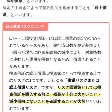
「満期償還」
といいます。
所定の手続きによって信託期間を短縮することを
「繰上償
還」
といいます。
繰上償還リスクについて
ETF（上場投資信託）には繰上償還の規定が定めら
れているケースがあり、発行済口数が規定基準より
下回った場合に純資産総額の減少により、対象指数
に連動した運用が困難となるため、償還されること
があります。
投資信託の繰上償還は投資家にとって投資する上で
のリスクの1つです。いわゆる
「償還リスクまたは
繰上償還リスク」
ですが、
リスク回避策としては投
資信託を購入する前に、残高が十分に大きいこと・
減少傾向にないことを確認することが大切
だといわ
れています。