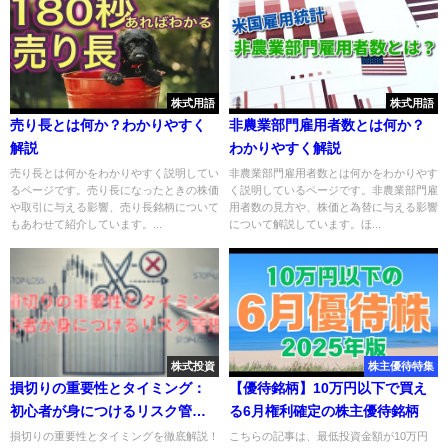
株式用語
株式用語
売り長とは何か？わかりやすく
非農業部門雇用者数とは何か？
解説
わかりやすく解説
売り長とは何かをわかりやすく説明してい
非農業部門雇用者数とは何かをわかりやす
るページです。売り長になったときの株価
く説明しているページです。非農業部門雇
や取引に与える影響、売り長銘柄について
用者数の見方や、株価と為替に与える影響
もあわせて紹介しています。...
について解説しています。ほ...
株式投資
株主優待特集
損切りの重要性とタイミング：
【優待銘柄】10万円以下で買え
初心者が身につけるリスク管理
る6月権利確定の株主優待銘柄
術
損切りの重要性とタイミングを徹底解説！
こちらの記事は、最低投資金額が10万円