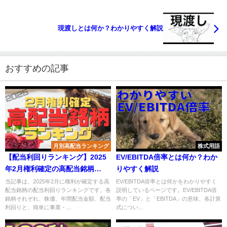
現渡しとは何か？わかりやすく解説
おすすめの記事
月別高配当ランキング
株式用語
【配当利回りランキング】2025
EV/EBITDA倍率とは何か？わか
年2月権利確定の高配当銘柄
りやすく解説
TOP15
当記事は、2025年2月に権利が確定する高
EV/EBITDA倍率とは何かをわかりやすく
配当銘柄の配当利回りランキングです。各
説明しているページです。EV/EBITDA倍
銘柄それぞれ、株価、年間配当金額、配当
率の「EV」と「EBITDA」の意味、各計算
利回りと、簡単に事業・...
式につい...