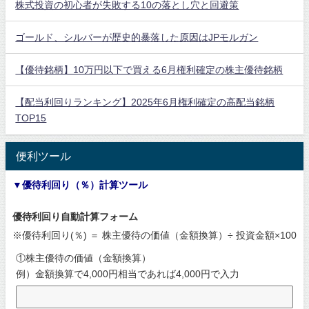
株式投資の初心者が失敗する10の落とし穴と回避策
ゴールド、シルバーが歴史的暴落した原因はJPモルガン
【優待銘柄】10万円以下で買える6月権利確定の株主優待銘柄
【配当利回りランキング】2025年6月権利確定の高配当銘柄
TOP15
便利ツール
▼優待利回り（％）計算ツール
優待利回り自動計算フォーム
※優待利回り(％) ＝ 株主優待の価値（金額換算）÷ 投資金額×100
①株主優待の価値（金額換算）
例）金額換算で4,000円相当であれば4,000円で入力