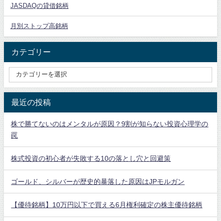
JASDAQの貸借銘柄
月別ストップ高銘柄
カテゴリー
最近の投稿
株で勝てないのはメンタルが原因？9割が知らない投資心理学の
罠
株式投資の初心者が失敗する10の落とし穴と回避策
ゴールド、シルバーが歴史的暴落した原因はJPモルガン
【優待銘柄】10万円以下で買える6月権利確定の株主優待銘柄