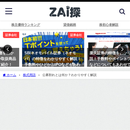
株主優待ランキング
貸借銘柄
株初心者解説
証券会社
証券会社
SBIネオモバイル証券（ネオモ
楽天証券の特徴をわかりやすく解
バ）の特徴をわかりやすく解説！
説！手数料やポイントプログラム
手数料やひとかぶIPOなどもあわ
などについてもあわせて紹介！
せて紹介！
ホーム
株式用語
公募割れとは何か？わかりやすく解説