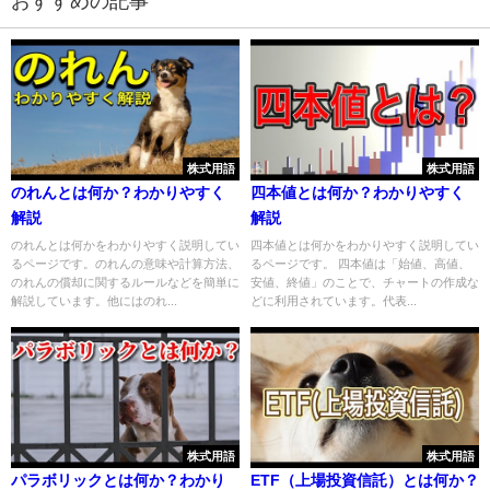
おすすめの記事
株式用語
株式用語
のれんとは何か？わかりやすく
四本値とは何か？わかりやすく
解説
解説
のれんとは何かをわかりやすく説明してい
四本値とは何かをわかりやすく説明してい
るページです。のれんの意味や計算方法、
るページです。 四本値は「始値、高値、
のれんの償却に関するルールなどを簡単に
安値、終値」のことで、チャートの作成な
解説しています。他にはのれ...
どに利用されています。代表...
株式用語
株式用語
パラボリックとは何か？わかり
ETF（上場投資信託）とは何か？