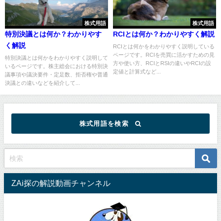
株式用語
株式用語
特別決議とは何か？わかりやす
RCIとは何か？わかりやすく解説
く解説
RCIとは何かをわかりやすく説明している
ページです。RCIを売買に活かすための見
特別決議とは何かをわかりやすく説明して
方や使い方、RCIとRSIの違いやRCIの設
いるページです。株主総会における特別決
定値と計算式など...
議事項や議決要件・定足数、拒否権や普通
決議との違いなどを紹介して...
株式用語を検索
ZAi探の解説動画チャンネル