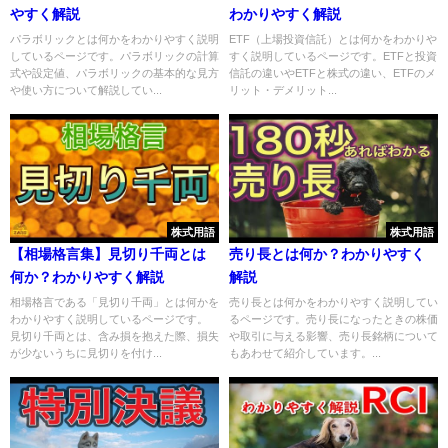
やすく解説
わかりやすく解説
パラボリックとは何かをわかりやすく説明
ETF（上場投資信託）とは何かをわかりや
しているページです。パラボリックの計算
すく説明しているページです。ETFと投資
式や設定値、パラボリックの基本的な見方
信託の違いやETFと株式の違い、ETFのメ
や使い方について解説してい...
リット・デメリット...
株式用語
株式用語
【相場格言集】見切り千両とは
売り長とは何か？わかりやすく
何か？わかりやすく解説
解説
相場格言である「見切り千両」とは何かを
売り長とは何かをわかりやすく説明してい
わかりやすく説明しているページです。
るページです。売り長になったときの株価
見切り千両とは、含み損を抱えた際、損失
や取引に与える影響、売り長銘柄について
が少ないうちに見切りを付け...
もあわせて紹介しています。...