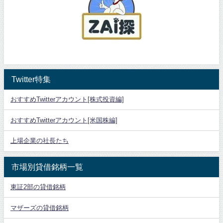
Twitter特集
おすすめTwitterアカウント[株式投資編]
おすすめTwitterアカウント[米国株編]
上場企業の社長たち
市場別貸借銘柄一覧
東証2部の貸借銘柄
マザーズの貸借銘柄