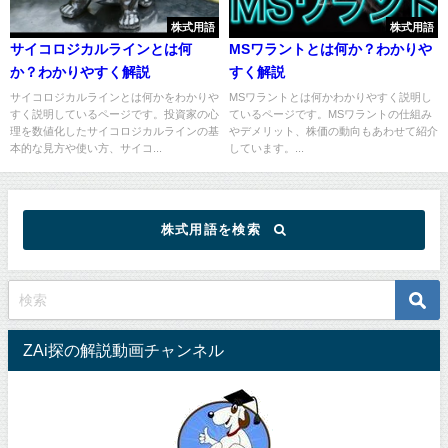
株式用語
株式用語
サイコロジカルラインとは何
MSワラントとは何か？わかりや
か？わかりやすく解説
すく解説
サイコロジカルラインとは何かをわかりや
MSワラントとは何かわかりやすく説明し
すく説明しているページです。投資家の心
ているページです。MSワラントの仕組み
理を数値化したサイコロジカルラインの基
やデメリット、株価の動向もあわせて紹介
本的な見方や使い方、サイコ...
しています。...
株式用語を検索
ZAi探の解説動画チャンネル