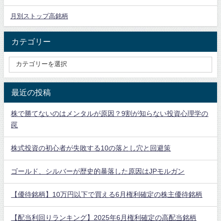
月別ストップ高銘柄
カテゴリー
最近の投稿
株で勝てないのはメンタルが原因？9割が知らない投資心理学の
罠
株式投資の初心者が失敗する10の落とし穴と回避策
ゴールド、シルバーが歴史的暴落した原因はJPモルガン
【優待銘柄】10万円以下で買える6月権利確定の株主優待銘柄
【配当利回りランキング】2025年6月権利確定の高配当銘柄