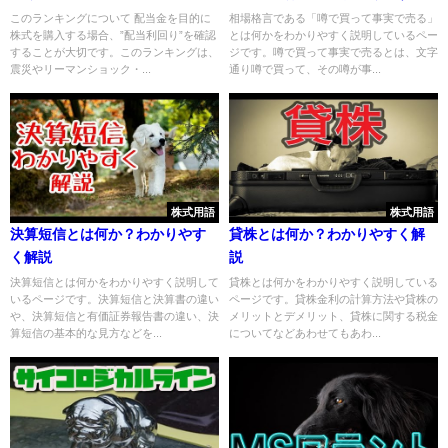
解説
このランキングについて 配当金を目的に
相場格言である「噂で買って事実で売る」
株式を購入する場合、”配当利回り”を確認
とは何かをわかりやすく説明しているペー
することが大切です。このランキングは、
ジです。噂で買って事実で売るとは、文字
震災やリーマンショック・...
通り噂で買って、その噂が事...
株式用語
株式用語
決算短信とは何か？わかりやす
貸株とは何か？わかりやすく解
く解説
説
決算短信とは何かをわかりやすく説明して
貸株とは何かをわかりやすく説明している
いるページです。決算短信と決算書の違い
ページです。貸株金利の計算方法や貸株の
や、決算短信と有価証券報告書の違い、決
メリットとデメリット、貸株に関する税金
算短信の基本的な見方などを...
についてなどあわせてもあわ...