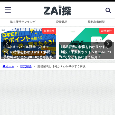
株主優待ランキング
貸借銘柄
株初心者解説
証券会社
証券会社
LINE証券の特徴をわかりやすく
楽天証券の特徴をわかりやすく解
解説！手数料やタイムセールにつ
説！手数料やポイントプログラム
いてなどもあわせて紹介！
などについてもあわせて紹介！
ホーム
株式用語
財務諸表とは何か？わかりやすく解説