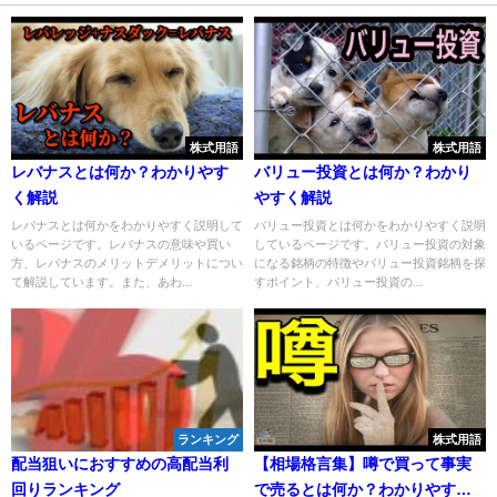
株式用語
株式用語
レバナスとは何か？わかりやす
バリュー投資とは何か？わかり
く解説
やすく解説
レバナスとは何かをわかりやすく説明して
バリュー投資とは何かをわかりやすく説明
いるページです。レバナスの意味や買い
しているページです。バリュー投資の対象
方、レバナスのメリットデメリットについ
になる銘柄の特徴やバリュー投資銘柄を探
て解説しています。また、あわ...
すポイント、バリュー投資の...
ランキング
株式用語
配当狙いにおすすめの高配当利
【相場格言集】噂で買って事実
回りランキング
で売るとは何か？わかりやすく