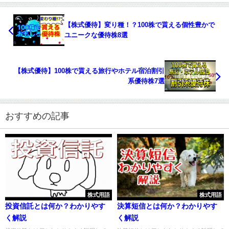
【株式優待】変り種！？100株で貰える個性豊かで
ユニークな優待株8選
【株式優待】100株で貰える旅行やホテル宿泊割引
系優待株7選
おすすめの記事
株式用語
株式用語
投資信託とは何か？わかりやす
決算短信とは何か？わかりやす
く解説
く解説