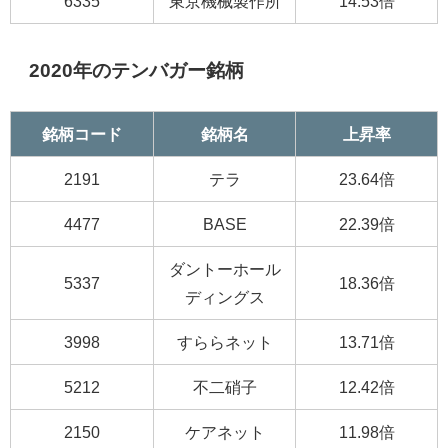
6335
東京機械製作所
14.53倍
2020年のテンバガー銘柄
銘柄コード
銘柄名
上昇率
2191
テラ
23.64倍
4477
BASE
22.39倍
ダントーホール
5337
18.36倍
ディングス
3998
すららネット
13.71倍
5212
不二硝子
12.42倍
2150
ケアネット
11.98倍