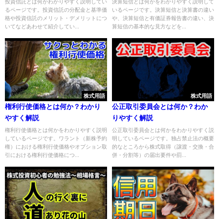
投資信託とは何かわかりやすく説明してい
決算短信とは何かをわかりやすく説明して
るページです。投資信託の分配金と基準価
いるページです。決算短信と決算書の違い
格や投資信託のメリット・デメリットにつ
や、決算短信と有価証券報告書の違い、決
いてなどあわせて紹介してい...
算短信の基本的な見方などを...
株式用語
株式用語
権利行使価格とは何か？わかり
公正取引委員会とは何か？わか
やすく解説
りやすく解説
権利行使価格とは何かをわかりやすく説明
公正取引委員会とは何かをわかりやすく説
しているページです。ワラント（新株予約
明しているページです。独占禁止法の概要
権）における権利行使価格やオプション取
的なところから株式取得（譲渡・交換・合
引における権利行使価格につ...
併・分割等）の届出要件や罰...