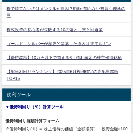
株で勝てないのはメンタルが原因？9割が知らない投資心理学の
罠
株式投資の初心者が失敗する10の落とし穴と回避策
ゴールド、シルバーが歴史的暴落した原因はJPモルガン
【優待銘柄】10万円以下で買える6月権利確定の株主優待銘柄
【配当利回りランキング】2025年6月権利確定の高配当銘柄
TOP15
便利ツール
▼優待利回り（％）計算ツール
優待利回り自動計算フォーム
※優待利回り(％) ＝ 株主優待の価値（金額換算）÷ 投資金額×100