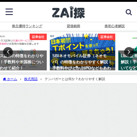
株主優待ランキング
貸借銘柄
株初心者解説
証券会社
証券会社
SBIネオモバイル証券（ネオモ
LINE証券の特徴をわかりやすく
バ）の特徴をわかりやすく解説！
解説！手数料やタイムセールにつ
手数料やひとかぶIPOなどもあわ
いてなどもあわせて紹介！
せて紹介！
ホーム
株式用語
テンバガーとは何か？わかりやすく解説