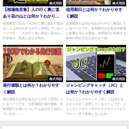
株式用語
株式用語
【相場格言集】人の行く裏に道
信用期日とは何か？わかりやす
あり花の山とは何か？わかりや
く解説
すく解説
相場格言である「人の行く裏に道あり花の
信用期日とは何かをわかりやすく解説して
山」とは何かわかりやすく説明しているペ
いるページです。信用期日の注意点や株価
ージです。「人の行く裏に道あり花の山」
に影響を与える理由、信用期日が到来する
の意味や、投資に活かす時の...
銘柄の対応方法も合わせて紹...
株式用語
株式用語
発行価額とは何か？わかりやす
ジャンピングキャッチ（JC）と
く解説
は何か？わかりやすく解説
発行価額とは何かをわかりやすく説明して
ジャンピングキャッチ（JC）とは何かを
いるページです。引受価額や発行価格、行
わかりやすく説明しているページです。ジ
使価額との違いについてもあわせて紹介し
ャンピングキャッチのリスクやジャンピン
ています。...
グキャッチで失敗しないため...