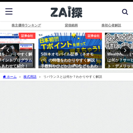
株主優待ランキング
貸借銘柄
株初心者解説
証券会社
証券会社
SBIネオモバイル証券（ネオモ
WealthNavi（ウェルスナビ）と
バ）の特徴をわかりやすく解説！
は何か？サービスの特徴やメリッ
手数料やひとかぶIPOなどもあわ
ト・デメリットなどわかりやすく
せて紹介！
解説！
ホーム
株式用語
リバランスとは何か？わかりやすく解説