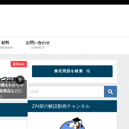
材料
お問い合わせ
ATEGORY
CONTACT
証券会社
証券会社
株式用語を検索
特徴をわかりや
マネックス証券の特徴をわかりやす
SBI証券の特
扱商品などに
く解説！手数料や米国株についてな
手数料やTポイ
！
どあわせて紹介！
わせて紹介！
ZAi探の解説動画チャンネル