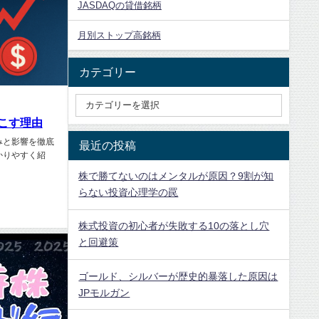
JASDAQの貸借銘柄
月別ストップ高銘柄
カテゴリー
こす理由
みと影響を徹底
最近の投稿
かりやすく紹
株で勝てないのはメンタルが原因？9割が知
らない投資心理学の罠
株式投資の初心者が失敗する10の落とし穴
と回避策
ゴールド、シルバーが歴史的暴落した原因は
JPモルガン