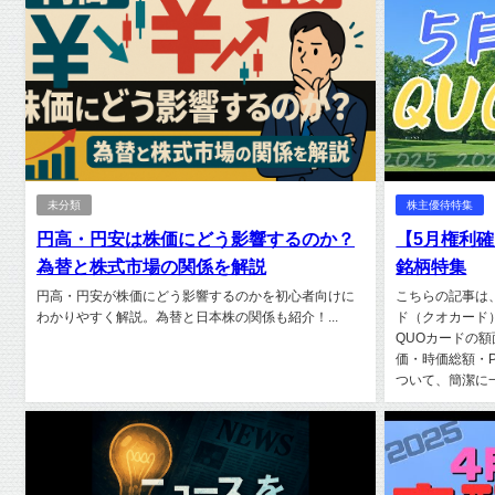
未分類
株主優待特集
円高・円安は株価にどう影響するのか？
【5月権利
為替と株式市場の関係を解説
銘柄特集
円高・円安が株価にどう影響するのかを初心者向けに
こちらの記事は
わかりやすく解説。為替と日本株の関係も紹介！...
ド（クオカード
QUOカードの
価・時価総額・P
ついて、簡潔に一