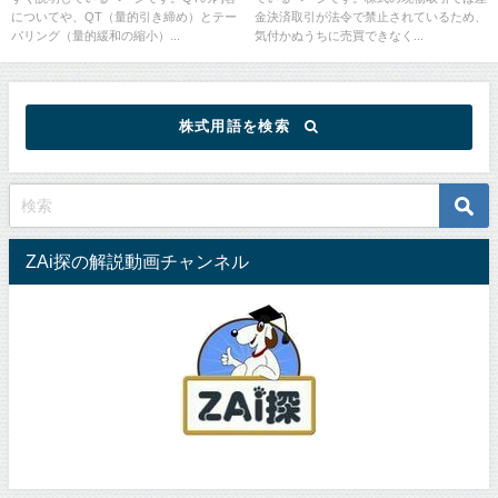
についてや、QT（量的引き締め）とテー
金決済取引が法令で禁止されているため、
パリング（量的緩和の縮小）...
気付かぬうちに売買できなく...
株式用語を検索
ZAi探の解説動画チャンネル