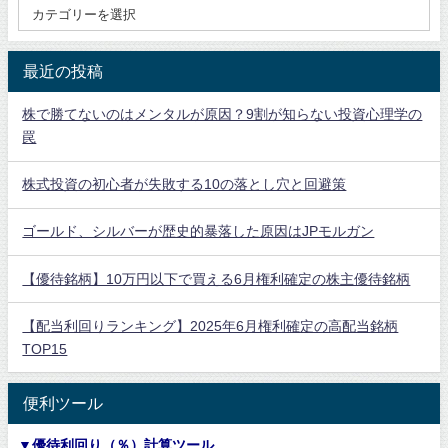
最近の投稿
株で勝てないのはメンタルが原因？9割が知らない投資心理学の
罠
株式投資の初心者が失敗する10の落とし穴と回避策
ゴールド、シルバーが歴史的暴落した原因はJPモルガン
【優待銘柄】10万円以下で買える6月権利確定の株主優待銘柄
【配当利回りランキング】2025年6月権利確定の高配当銘柄
TOP15
便利ツール
▼優待利回り（％）計算ツール