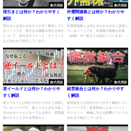
株式用語
株式用語
現引きとは何か？わかりやすく
外需関連株とは何か？わかりや
解説
すく解説
現引きとは何かをわかりやすく解説してい
外需関連株とは何かをわかりやすく説明し
るページです。現引きの価格や現引き停止
ているページです。外需株の業種や企業
について、現引きのメリット・デメリット
（銘柄）の一覧などを紹介しています。...
などあわせて紹介しています...
株式用語
株式用語
逆イールドとは何か？わかりや
経営統合とは何か？わかりやす
すく解説
く解説
逆イールドとは何かをわかりやすく説明し
経営統合とは何かわかりやすく解説してい
ているページです。逆イールドがなぜ起こ
るページです。経営統合によるメリット・
るのかやイールドカーブとは何か、景気後
デメリット、株価に与える影響についても
退のサインとされる理由など...
あわせて紹介しています。...