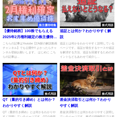
株主優待特集
株式用語
【優待銘柄】100株でもらえる
追証とは何か？わかりやすく解
2025年2月権利確定の株主優待お
説
すすめ7選
こちらの記事はYoutube【ZAi探の解説動画
追証とは何かをわかりやすく説明している
チャンネル】でも公開中!! よかったらチャ
ページです。追証が発生するケースや追証
ンネル登録お願いします。 はじめに こち
を解消する方法、追証を回避するためのポ
らの記事は...
イントなどもあわせて紹介し...
株式用語
株式用語
QT（量的引き締め）とは何か？
差金決済取引とは何か？わかり
わかりやすく解説
やすく解説
QT（量的引き締め）とは何かをわかりや
差金決済取引とは何かわかりやすく説明し
すく説明しているページです。QTの内容
ているページです。株式の現物取引では差