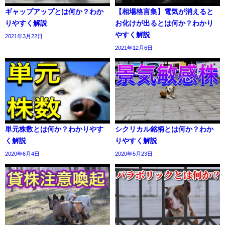
ギャップアップとは何か？わか
【相場格言集】電気が消えると
りやすく解説
お化けが出るとは何か？わかり
やすく解説
2021年3月22日
2021年12月6日
単元株数とは何か？わかりやす
シクリカル銘柄とは何か？わか
く解説
りやすく解説
2020年6月4日
2020年5月23日