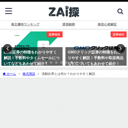
株主優待ランキング
貸借銘柄
株初心者解説
証券会社
証券会社
GMOクリック証券の特徴をわか
SBI証券の特徴をわかりやすく解
りやすく解説！手数料や取扱商品
説！手数料やTポイントについて
などについてもあわせて紹介！
などもあわせて紹介！
ホーム
株式用語
流動比率とは何か？わかりやすく解説