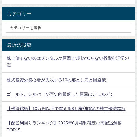
カテゴリー
最近の投稿
株で勝てないのはメンタルが原因？9割が知らない投資心理学の
罠
株式投資の初心者が失敗する10の落とし穴と回避策
ゴールド、シルバーが歴史的暴落した原因はJPモルガン
【優待銘柄】10万円以下で買える6月権利確定の株主優待銘柄
【配当利回りランキング】2025年6月権利確定の高配当銘柄
TOP15