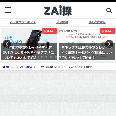
株主優待ランキング
貸借銘柄
株初心者解説
証券会社
証券会社
マネックス証券の特徴をわかりや
LINE証券の特徴をわかりやすく
すく解説！手数料や米国株につい
解説！手数料やタイムセールにつ
てなどあわせて紹介！
いてなどもあわせて紹介！
ホーム
株式用語
FOMC議事録とは何か？わかりやすく解説