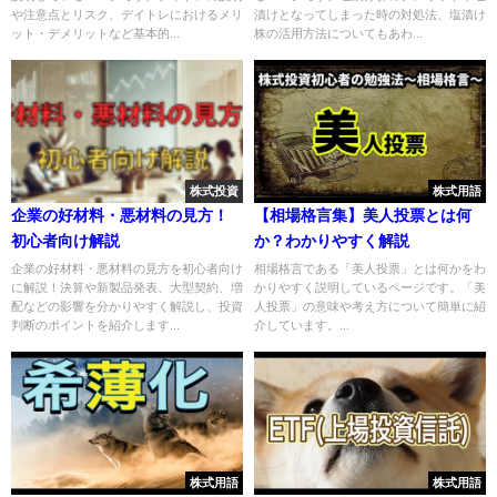
や注意点とリスク、デイトレにおけるメリ
漬けとなってしまった時の対処法、塩漬け
ット・デメリットなど基本的...
株の活用方法についてもあわ...
株式投資
株式用語
企業の好材料・悪材料の見方！
【相場格言集】美人投票とは何
初心者向け解説
か？わかりやすく解説
企業の好材料・悪材料の見方を初心者向け
相場格言である「美人投票」とは何かをわ
に解説！決算や新製品発表、大型契約、増
かりやすく説明しているページです。「美
配などの影響を分かりやすく解説し、投資
人投票」の意味や考え方について簡単に紹
判断のポイントを紹介します...
介しています。...
株式用語
株式用語