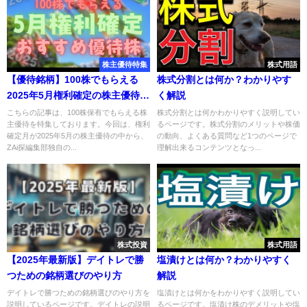
株主優待特集
株式用語
【優待銘柄】100株でもらえる
株式分割とは何か？わかりやす
2025年5月権利確定の株主優待お
く解説
すすめ7選
こちらの記事は、100株保有でもらえる株
株式分割とは何かわかりやすく説明してい
主優待を特集しております。今回は、権利
るページです。株式分割のメリットや株価
確定月が2025年5月の株主優待の中から、
の動向、よくある質問など1つのページで
ZAi探編集部独自の...
理解出来るコンテンツとなっ...
株式投資
株式用語
【2025年最新版】デイトレで勝
塩漬けとは何か？わかりやすく
つための銘柄選びのやり方
解説
デイトレで勝つための銘柄選びのやり方を
塩漬けとは何かをわかりやすく説明してい
説明しているページです。デイトレの説明
るページです。塩漬け株のデメリットや塩